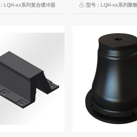
：LQH-xx系列复合缓冲器
型号：LQH-xx系列聚