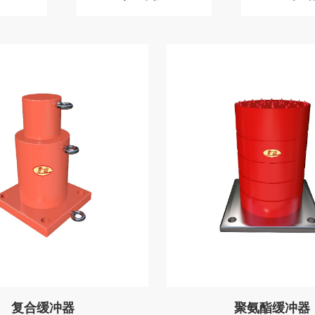
复合缓冲器
聚氨酯缓冲器