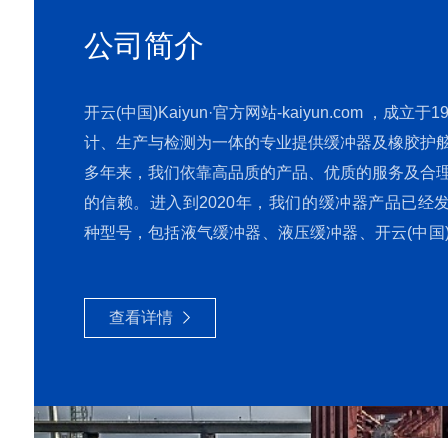
公司简介
开云(中国)Kaiyun·官方网站-kaiyun.com ，成立
计、生产与检测为一体的专业提供缓冲器及橡胶护
多年来，我们依靠高品质的产品、优质的服务及合
的信赖。进入到2020年，我们的缓冲器产品已经发
种型号，包括液气缓冲器、液压缓冲器、开云(中国)Kai
yun.com 、复合缓冲器、弹簧缓冲器、橡胶缓冲
们还可以为客户提供定制化的缓冲器产品和全面的
查看详情
多项发明专利、有专业的技术与生产团队、中国首
验室和动载撞击试验台。我公司的缓冲器动载撞击
专利。我们公司长期与中科院和大连理工大学等科研.