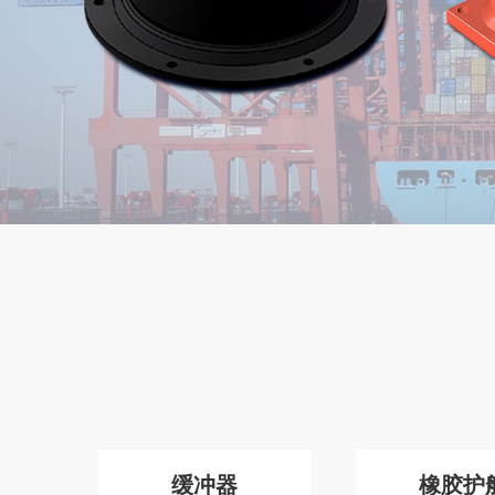
缓冲器
橡胶护