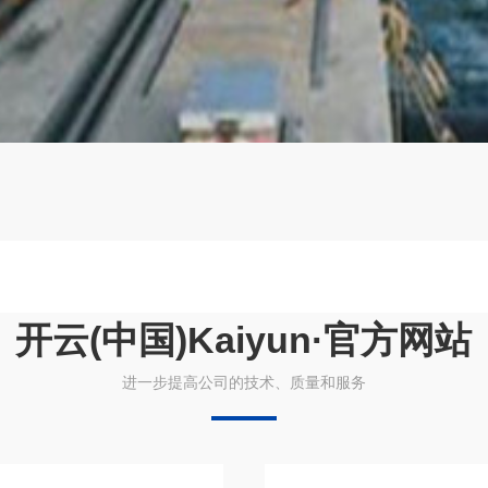
开云(中国)Kaiyun·官方网站
进一步提高公司的技术、质量和服务