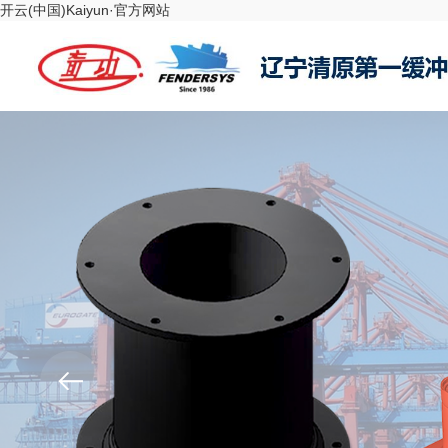
开云(中国)Kaiyun·官方网站