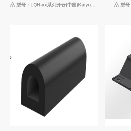
型号：LQH-xx系列开云(中国)Kaiyun·官方网站-kaiyun.com
型号