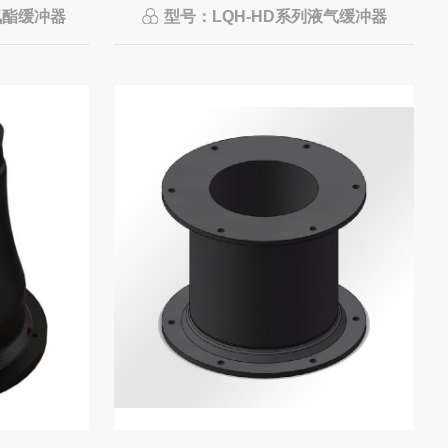
氨酯缓冲器
型号：LQH-HD系列液气缓冲器