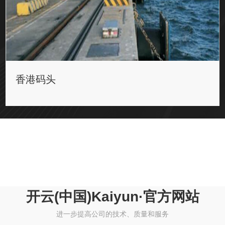
香港码头
开云(中国)Kaiyun·官方网站
进一步提高公司的技术、质量和服务