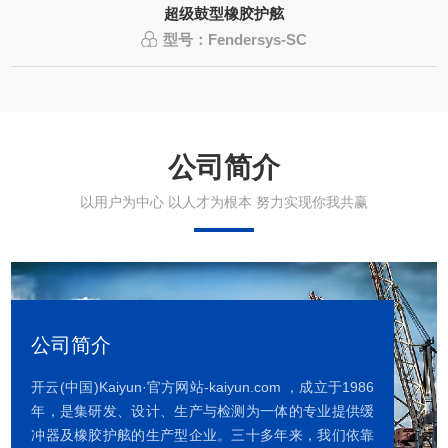
超级鼓型橡胶护舷
型号：Fendersys-SC
公司简介
以用户为中心 以人才为根本 努力实现你我共赢
公司简介
开云(中国)Kaiyun·官方网站-kaiyun.com ，成立于1986
年，是集研发、设计、生产与检测为一体的专业提供缓
冲器及橡胶护舷的生产型企业。三十多年来，我们依靠