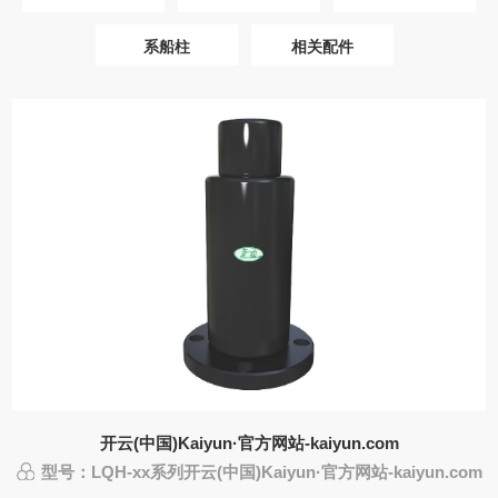
系船柱
相关配件
开云(中国)Kaiyun·官方网站-kaiyun.com
型号：LQH-xx系列开云(中国)Kaiyun·官方网站-kaiyun.com