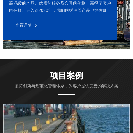
高品质的产品、优质的服务及合理的价格，赢得了客户
的信赖。进入到2020年，我们的缓冲器产品已经发展至
9大系列1000多种型号，包括液气缓冲器、液压缓冲
器、开云(中国)Kaiyun·官方网站-kaiyun.com 、复合缓
查看详情
冲器、弹簧缓冲器、橡胶缓冲器、聚氨酯缓冲器等。我
们还可以为客户提供定制化的缓冲器产品和全面的售后
服务。我们公司有多项发明专利、有专业的技术与生产
团队、中国首个专业的缓冲器检测实验室和动载撞击试
验台。我公司的缓冲器动载撞击试验台获得了国家发明
专利。我们公司长期与中科院和大连理工大学等科研...
项目案例
坚持创新与规范化管理体系，为客户提供完善的解决方案