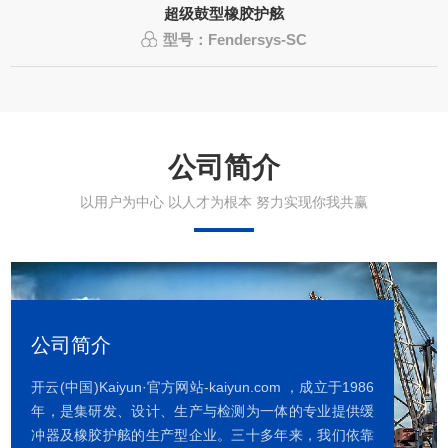
超级鼓型橡胶护舷
型号：Fendersys-SC
公司简介
以用户为中心 以人才为根本 努力实现你我共赢
公司简介
开云(中国)Kaiyun·官方网站-kaiyun.com ，成立于1986
年，是集研发、设计、生产与检测为一体的专业提供缓
冲器及橡胶护舷的生产型企业。三十多年来，我们依靠