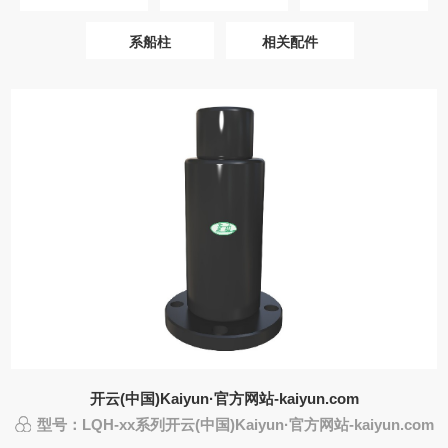
系船柱
相关配件
开云(中国)Kaiyun·官方网站-kaiyun.com
型号：LQH-xx系列开云(中国)Kaiyun·官方网站-kaiyun.com