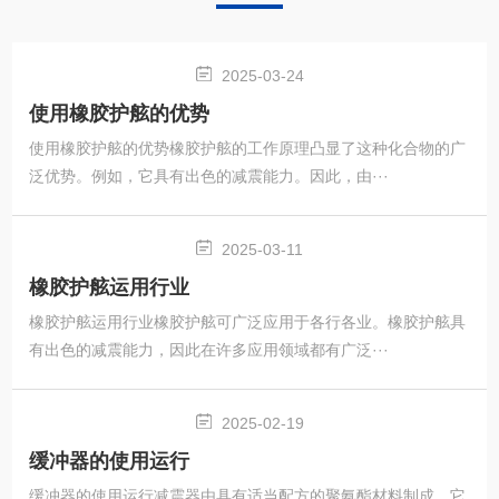
2025-03-24
使用橡胶护舷的优势
使用橡胶护舷的优势橡胶护舷的工作原理凸显了这种化合物的广
泛优势。例如，它具有出色的减震能力。因此，由···
2025-03-11
橡胶护舷运用行业
橡胶护舷运用行业橡胶护舷可广泛应用于各行各业。橡胶护舷具
有出色的减震能力，因此在许多应用领域都有广泛···
2025-02-19
缓冲器的使用运行
缓冲器的使用运行减震器由具有适当配方的聚氨酯材料制成。它