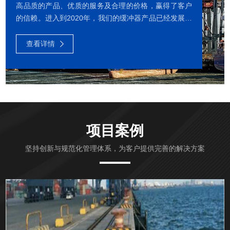
高品质的产品、优质的服务及合理的价格，赢得了客户
的信赖。进入到2020年，我们的缓冲器产品已经发展至
9大系列1000多种型号，包括液气缓冲器、液压缓冲
器、开云(中国)Kaiyun·官方网站-kaiyun.com 、复合缓
查看详情
冲器、弹簧缓冲器、橡胶缓冲器、聚氨酯缓冲器等。我
们还可以为客户提供定制化的缓冲器产品和全面的售后
服务。我们公司有多项发明专利、有专业的技术与生产
团队、中国首个专业的缓冲器检测实验室和动载撞击试
验台。我公司的缓冲器动载撞击试验台获得了国家发明
专利。我们公司长期与中科院和大连理工大学等科研...
项目案例
坚持创新与规范化管理体系，为客户提供完善的解决方案