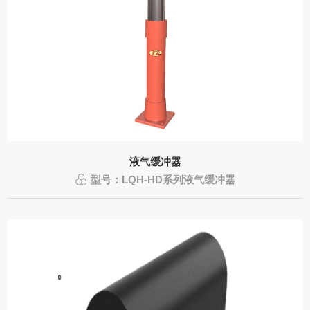
液气缓冲器
型号：LQH-HD系列液气缓冲器