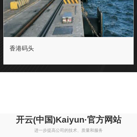
香港码头
开云(中国)Kaiyun·官方网站
进一步提高公司的技术、质量和服务